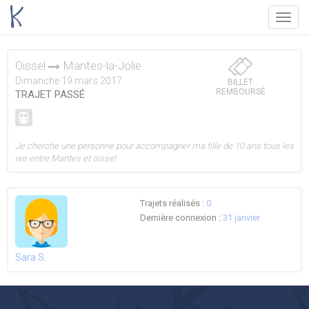
Menu
Oissel
Mantes-la-Jolie
Dimanche 19 mars 2017
BILLET
REMBOURSÉ
TRAJET PASSÉ
Je cherche une personne pour accompagner ma.fille de 10 ans tous les
we entre Mantes et oissel
Trajets réalisés :
0
Dernière connexion :
31 janvier
Sara S.