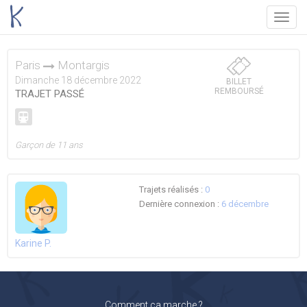
Menu
Paris
Montargis
Dimanche 18 décembre 2022
BILLET
REMBOURSÉ
TRAJET PASSÉ
Garçon de 11 ans
Trajets réalisés :
0
Dernière connexion :
6 décembre
Karine P.
Comment ça marche ?