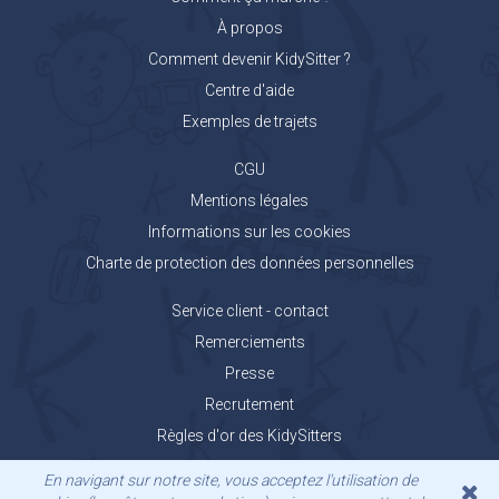
À propos
Comment devenir KidySitter ?
Centre d'aide
Exemples de trajets
CGU
Mentions légales
Informations sur les cookies
Charte de protection des données personnelles
Service client - contact
Remerciements
Presse
Recrutement
Règles d'or des KidySitters
Carnet de voyage KidyGo
En navigant sur notre site, vous acceptez l'utilisation de