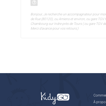
Bonjour, Je recherche un accompagnateur pour mon 
de Rue (80120), ou Amiens et environ, ou gare TGV 
Chambourg sur Indre près de Tours ( ou gare TGV de
Merci d'avance pour vos retours;)
Comment
À propo