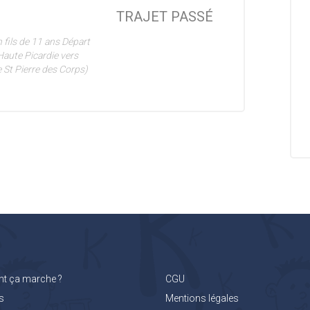
TRAJET PASSÉ
fils de 11 ans Départ
Haute Picardie vers
 St Pierre des Corps)
 ça marche ?
CGU
s
Mentions légales