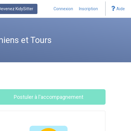
Devenez KidySitter
Connexion
Inscription
Aide
iens et Tours
Postuler à l'accompagnement