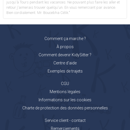
jusqu'à Tours pendant les vacances. Ne pouvant plus faire les aller et
retour j'aimerais trouver quelqu'un. En vous remerciant par avance.
Bien cordialement. Mr. Boucebha Célik."
Comment ça marche ?
À propos
Comment devenir KidySitter ?
Centre d'aide
Exemples de trajets
CGU
Mentions légales
Informations sur les cookies
Charte de protection des données personnelles
Service client - contact
Remerciements