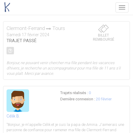
Menu
Clermont-Ferrand
Tours
Samedi 17 février 2024
BILLET
REMBOURSÉ
TRAJET PASSÉ
Bonjour, ne pouvant venir chercher ma fille pendant les vacances
d'hivers, je recherche un accompagnateur pour ma fille de 11 ans s'il
vous plaît. Merci par avance.
Trajets réalisés :
0
Dernière connexion :
20 février
Célik B.
"Bonjour, je m'appelle Célik et je suis la papa de Amina. J'aimerais une
personne de confiance pour ramener ma fille de Clermont-Ferrand