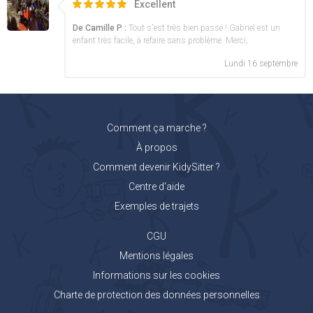
Excellent
De Camille P :
Tout s'est très bien passé ! Gabriel est un
enfant très facile, à refaire sans problème. Merci,
Lundi 16 septembre
Comment ça marche ?
À propos
Comment devenir KidySitter ?
Centre d'aide
Exemples de trajets
CGU
Mentions légales
Informations sur les cookies
Charte de protection des données personnelles