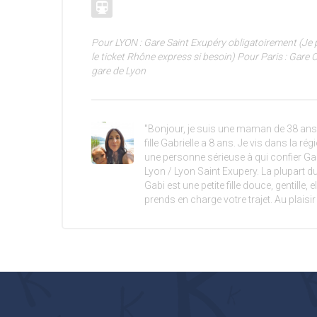
Pour LYON : Gare Saint Exupéry obligatoirement (Je
le ticket Rhône express si besoin) Pour Paris : Gare C
gare de Lyon
"Bonjour, je suis une maman de 38 ans 
fille Gabrielle a 8 ans. Je vis dans la r
une personne sérieuse à qui confier Gabi
Lyon / Lyon Saint Exupery. La plupart 
Gabi est une petite fille douce, gentille,
prends en charge votre trajet. Au plaisir