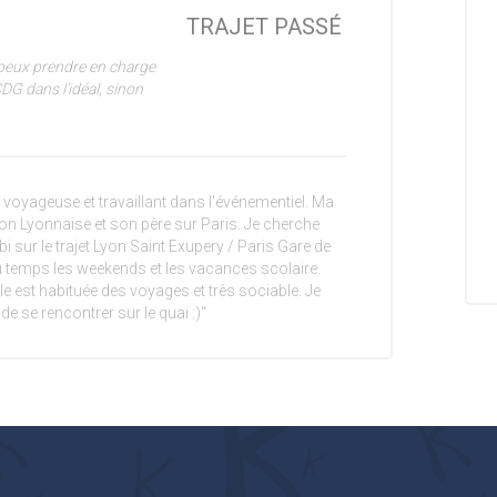
TRAJET PASSÉ
 peux prendre en charge
DG dans l'idéal, sinon
voyageuse et travaillant dans l'événementiel. Ma
égion Lyonnaise et son père sur Paris. Je cherche
 sur le trajet Lyon Saint Exupery / Paris Gare de
du temps les weekends et les vacances scolaire.
 elle est habituée des voyages et très sociable. Je
 de se rencontrer sur le quai :)"