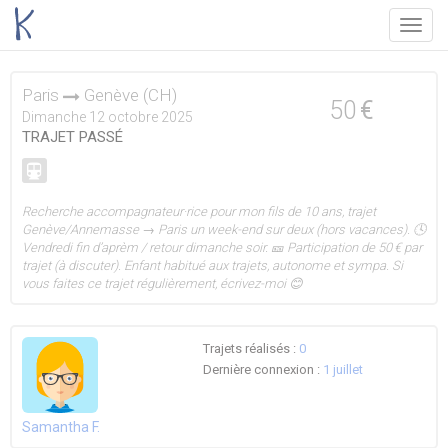
Menu
Paris
Genève (CH)
50
€
Dimanche 12 octobre 2025
TRAJET PASSÉ
Recherche accompagnateur·rice pour mon fils de 10 ans, trajet
Genève/Annemasse → Paris un week-end sur deux (hors vacances). 🕓
Vendredi fin d’aprèm / retour dimanche soir. 🎫 Participation de 50 € par
trajet (à discuter). Enfant habitué aux trajets, autonome et sympa. Si
vous faites ce trajet régulièrement, écrivez-moi 😊
Trajets réalisés :
0
Dernière connexion :
1 juillet
Samantha F.