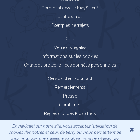
Comment devenir KidySitter ?
Centre d'aide
Exemples de trajets
CGU
Mentions légales
Informations sur les cookies
Charte de protection des données personnelles
Service client - contact
Remerciements
Presse
Recrutement
Règles d'or des KidySitters
Carnet de voyage KidyGo
En navigant sur notre site, vous acceptez l'utilisation de
cookies (les nôtres et ceux de tiers) qui nous permettent de
vous proposer une meilleure expérience, et de réaliser des