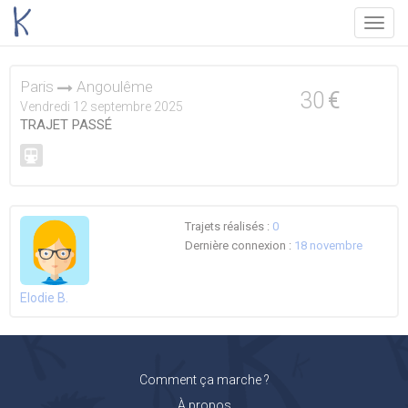
Menu
Paris
Angoulême
30
€
Vendredi 12 septembre 2025
TRAJET PASSÉ
Trajets réalisés :
0
Dernière connexion :
18 novembre
Elodie B.
Comment ça marche ?
À propos