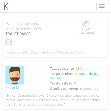
Menu
Paris
Chambéry
Mardi 28 octobre 2025
BILLET
REMBOURSÉ
TRAJET PASSÉ
Age des enfants : Cassandre 14 ans Mélissandre 10 ans
Taux de réponse :
33%
Temps de réponse :
moins de 10
minutes
Trajets réalisés :
0
Xavier M.
Dernière connexion :
6 septembre
"Bonjour. Je m’appelle Xavier. Divorcé, mes enfants habitent avec leur
mère à Chambéry. Je vis et travaille à Paris et récupère mes enfants
durant une partie des vacances scolaires."