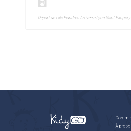
Départ de Lille Flandres Arrivée à Lyon Saint Exupery
Comment
À propo