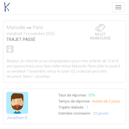
Menu
Marseille
Paris
Vendredi 7 novembre 2025
BILLET
REMBOURSÉ
TRAJET PASSÉ
Bonjour Je cherche un accompagnateur pour mes enfants de 12 et 8
ans (autonomes), pour faire l'aller retour Marseille Paris (aller le jeudi 6
ou vendredi 7 novembre, retour le lundi 10) Le besoin peut être
récurrent. Merci ! Jonathan
Taux de réponse :
57%
Temps de réponse :
moins de 2 jours
Trajets réalisés :
1
Dernière connexion :
23 janvier
Jonathan R.