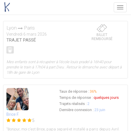
Menu
Lyon
Paris
Vendredi 6 mars 2026
BILLET
REMBOURSÉ
TRAJET PASSÉ
Mes enfants sont à récupérer à l’école louis pradel à 16h40 pour
prendre le train à 17h04 à part Dieu . Retour le dimanche avec départ à
18h de gare de Lyon
Taux de réponse :
36%
Temps de réponse :
quelques jours
Trajets réalisés :
2
Dernière connexion :
23 juin
Brice F.
5
"Bonjour, moi c'est Brice, papa separé et installé a paris depuis Avril.