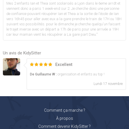
Mes 2 enfants Ian et Thea sont scolarisés a Lyon dans le 6eme arrdt et
viennent donc a paris 1 week-end sur 2. Je cherche donc une personne
de confiance pouvant récupérer Ian et Thea a la sortie de l'école de Ian
vers 16h45 pour aller avec eux a la gare prendre le train de 17H ou 18H
suivant vos possibilités. pour le dimanche je cherche quelqu'un faisant
le trajet inverse avec un départ a 17h de paris pour une arrivée a 19H
car leur maman vient les récupérer a La gare part Dieu."
Un avis de KidySitter
Excellent
De Guillaume W :
organisation et enfants au top !
Lundi 17 novembre
Comment ça marche ?
À propos
Comment devenir KidySitter ?