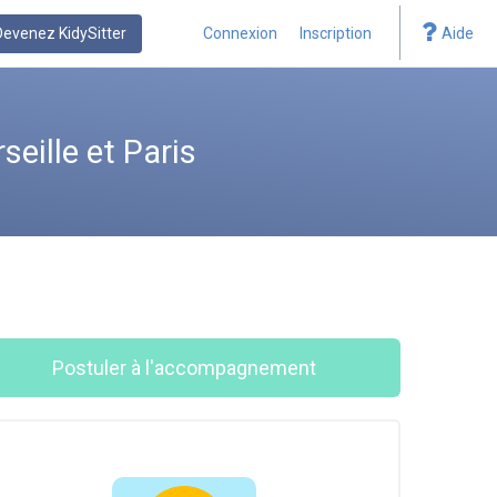
Devenez KidySitter
Connexion
Inscription
Aide
eille et Paris
Postuler à l'accompagnement