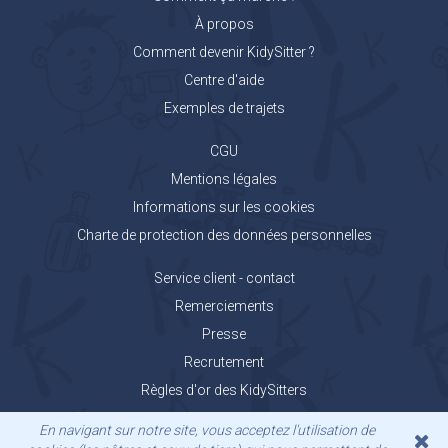
À propos
Comment devenir KidySitter ?
Centre d'aide
Exemples de trajets
CGU
Mentions légales
Informations sur les cookies
Charte de protection des données personnelles
Service client - contact
Remerciements
Presse
Recrutement
Règles d'or des KidySitters
Carnet de voyage KidyGo
En navigant sur notre site, vous acceptez l'utilisation de