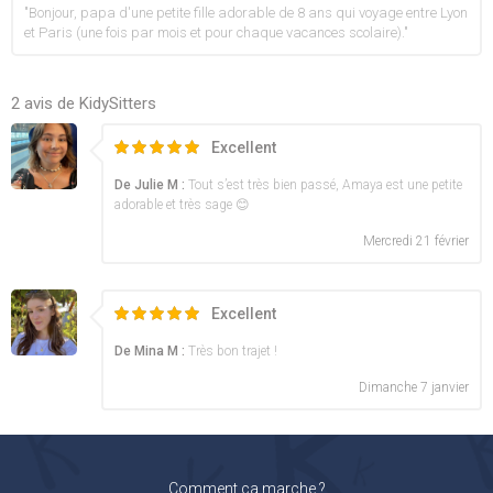
"Bonjour, papa d'une petite fille adorable de 8 ans qui voyage entre Lyon
et Paris (une fois par mois et pour chaque vacances scolaire)."
2 avis de KidySitters
Excellent
De Julie M :
Tout s’est très bien passé, Amaya est une petite
adorable et très sage 😊
Mercredi 21 février
Excellent
De Mina M :
Très bon trajet !
Dimanche 7 janvier
Comment ça marche ?