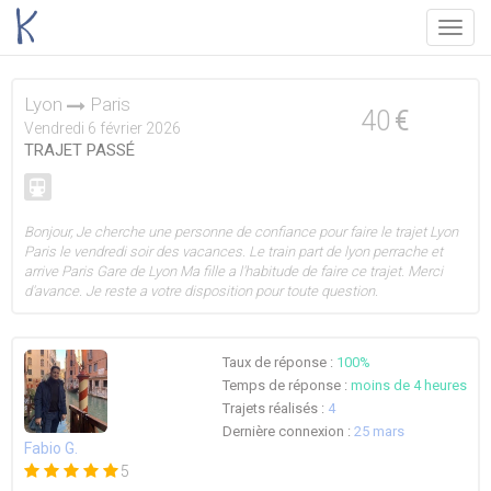
Menu
Lyon
Paris
40
€
Vendredi 6 février 2026
TRAJET PASSÉ
Bonjour, Je cherche une personne de confiance pour faire le trajet Lyon
Paris le vendredi soir des vacances. Le train part de lyon perrache et
arrive Paris Gare de Lyon Ma fille a l'habitude de faire ce trajet. Merci
d'avance. Je reste a votre disposition pour toute question.
Taux de réponse :
100%
Temps de réponse :
moins de 4 heures
Trajets réalisés :
4
Dernière connexion :
25 mars
Fabio G.
5