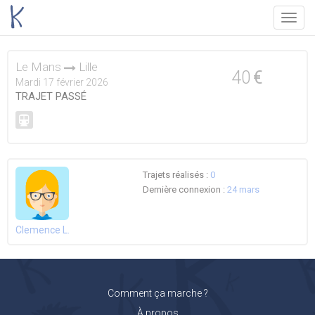
Menu
Le Mans
Lille
40
€
Mardi 17 février 2026
TRAJET PASSÉ
Trajets réalisés :
0
Dernière connexion :
24 mars
Clemence L.
Comment ça marche ?
À propos