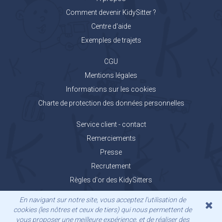
Comment devenir KidySitter ?
Centre d'aide
Exemples de trajets
CGU
Mentions légales
Informations sur les cookies
Charte de protection des données personnelles
Service client - contact
Remerciements
Presse
Recrutement
Règles d'or des KidySitters
Carnet de voyage KidyGo
En navigant sur notre site, vous acceptez l'utilisation de
cookies (les nôtres et ceux de tiers) qui nous permettent de
vous proposer une meilleure expérience, et de réaliser des