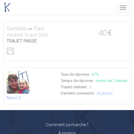
Menu
Grenoble
Paris
40
€
Vendredi 10 avril 2026
TRAJET PASSÉ
Taux de réponse :
67%
Temps de réponse :
moins de 2 heures
Trajets réalisés :
2
Dernière connexion :
26 janvier
Marie D.
Comment ça marche ?
À propos