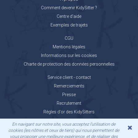
Comment devenir KidySitter ?
Centre d'aide
Exemples de trajets
CGU
Mentions légales
Informations sur les cookies
Charte de protection des données personnelles
Service client - contact
Remerciements
Presse
Recrutement
Règles d'or des KidySitters
Carnet de voyage KidyGo
En navigant sur notre site, vous acceptez l'utilisation de
cookies (les nôtres et ceux de tiers) qui nous permettent de
vous proposer une meilleure expérience, et de réaliser des