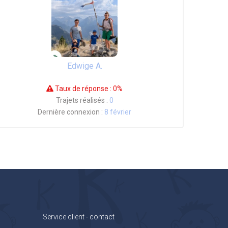
Edwige A.
Taux de réponse :
0%
Trajets réalisés :
0
Dernière connexion :
8 février
Service client - contact