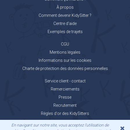
À propos
Comment devenir KidySitter ?
Centre d'aide
Exemples de trajets
CGU
Mentions légales
Informations sur les cookies
Charte de protection des données personnelles
Service client - contact
Remerciements
Presse
Recrutement
Règles d'or des KidySitters
Carnet de voyage KidyGo
En navigant sur notre site, vous acceptez l'utilisation de