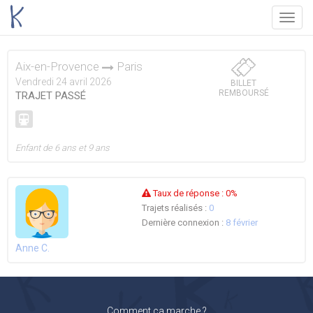
Menu
Aix-en-Provence
Paris
Vendredi 24 avril 2026
BILLET
REMBOURSÉ
TRAJET PASSÉ
Enfant de 6 ans et 9 ans
Taux de réponse :
0%
Trajets réalisés :
0
Dernière connexion :
8 février
Anne C.
Comment ça marche ?