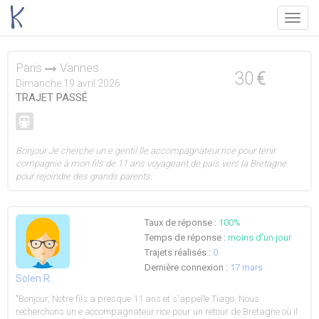
Menu
Paris
Vannes
30
€
Dimanche 19 avril 2026
TRAJET PASSÉ
Bonjour Je cherche un.e gentil.lle accompagnateur.rice pour tenir
compagnie à mon fils de 11 ans voyageant de pais vers la Bretagne
pour rejoindre des grands parents.
Taux de réponse :
100%
Temps de réponse :
moins d'un jour
Trajets réalisés :
0
Dernière connexion :
17 mars
Solen R.
"Bonjour, Notre fils a presque 11 ans et s'appelle Tiago. Nous
recherchons un.e accompagnateur.rice pour un retour de Bretagne où il