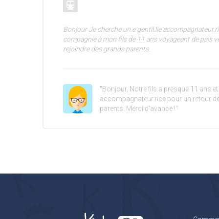
Bonjour Je cherche un.e gentil.lle accompagnateur.ri
compagnie à mon fils de 11 ans voyageant de pais v
rejoindre des grands parents.
"Bonjour, Notre fils a presque 11 ans e
accompagnateur.rice pour un retour de
parents. Merci d'avance !"