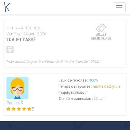
Menu
Paris
Rennes
Vendredi 24 avril 2026
BILLET
REMBOURSÉ
TRAJET PASSÉ
Pour accompagner 3 enfants7,9 et 10 ans train de 10h221
Taux de réponse :
100%
Temps de réponse :
moins de 2 jours
Trajets réalisés :
1
Dernière connexion :
22 avril
Pauline R.
5