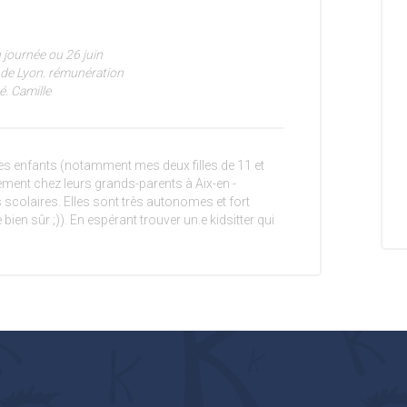
 journée ou 26 juin
e de Lyon. rémunération
é. Camille
s enfants (notamment mes deux filles de 11 et
rement chez leurs grands-parents à Aix-en -
scolaires. Elles sont très autonomes et fort
ien sûr ;)). En espérant trouver un.e kidsitter qui