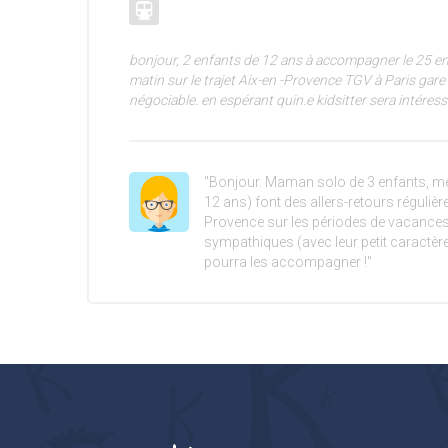
bonjour, 2 enfants de 12 ans à accompagner le 25 en
matin sur le trajet Aix-en -Provence TGV à Paris gar
négociable. en espérant quin.e kidsitter sera intéress
"Bonjour. Maman solo de 3 enfants, me
12 ans) font des allers-retours réguliè
Provence sur les périodes de vacances 
sympathiques (avec leur petit caractère b
pourra les accompagner !"