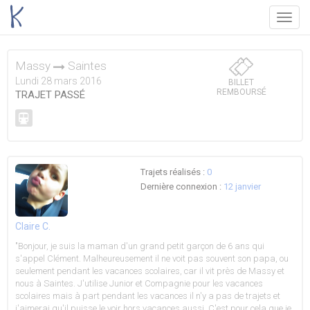
Menu
Massy
Saintes
Lundi 28 mars 2016
BILLET
REMBOURSÉ
TRAJET PASSÉ
Trajets réalisés :
0
Dernière connexion :
12 janvier
Claire C.
"Bonjour, je suis la maman d'un grand petit garçon de 6 ans qui
s'appel Clément. Malheureusement il ne voit pas souvent son papa, ou
seulement pendant les vacances scolaires, car il vit près de Massy et
nous à Saintes. J'utilise Junior et Compagnie pour les vacances
scolaires mais à part pendant les vacances il n'y a pas de trajets et
j'aimerai qu'il puisse le voir hors vacances aussi. C'est pour cela que je