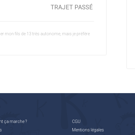
TRAJET PASSÉ
r mon fils de 13 très autonome, mais je préfère
 ça marche ?
CGU
s
Mentions légales