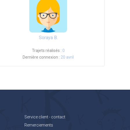
Soraya B.
Trajets réalisés :
0
Dernière connexion :
20 avril
Service client - contact
Remerciements