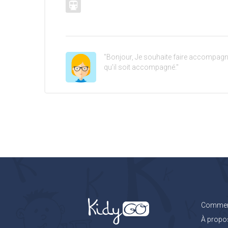
"Bonjour, Je souhaite faire accompagne
qu'il soit accompagné."
Comment
À propo