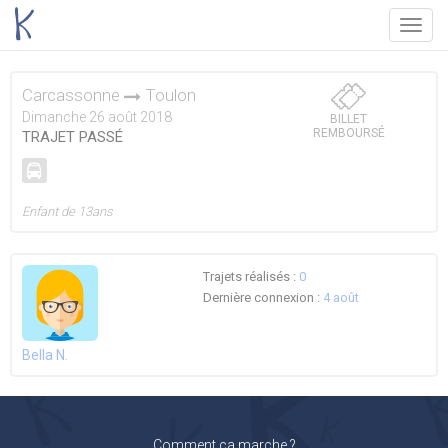
Menu
Carcassonne
Toulon
Dimanche 26 août 2018
BILLET
REMBOURSÉ
TRAJET PASSÉ
Enfant de 13ans
Trajets réalisés :
0
Dernière connexion :
4 août
Bella N.
Comment ça marche ?