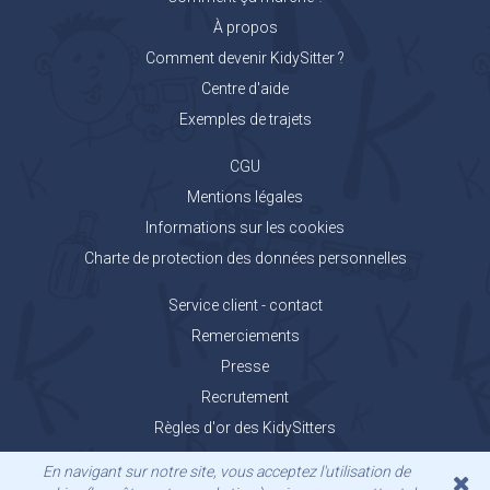
À propos
Comment devenir KidySitter ?
Centre d'aide
Exemples de trajets
CGU
Mentions légales
Informations sur les cookies
Charte de protection des données personnelles
Service client - contact
Remerciements
Presse
Recrutement
Règles d'or des KidySitters
Carnet de voyage KidyGo
En navigant sur notre site, vous acceptez l'utilisation de