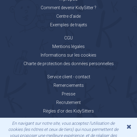
Comment devenir KidySitter ?
Centre d'aide
Exemples de trajets
CGU
Mentions légales
Informations sur les cookies
Charte de protection des données personnelles
Service client - contact
Remerciements
Presse
Recrutement
Règles d'or des KidySitters
Carnet de voyage KidyGo
En navigant sur notre site, vous acceptez l'utilisation de
cookies (les nôtres et ceux de tiers) qui nous permettent de
vous proposer une meilleure expérience, et de réaliser des