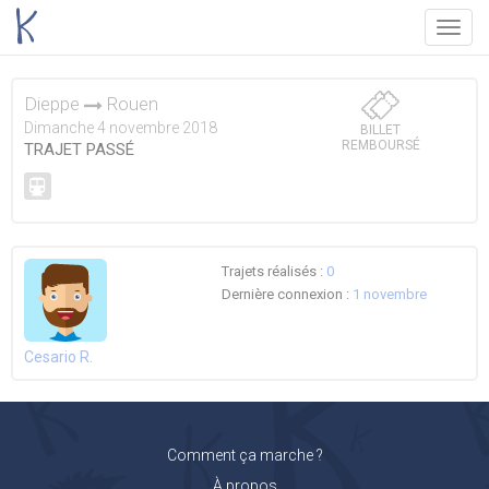
Menu
Dieppe
Rouen
Dimanche 4 novembre 2018
BILLET
REMBOURSÉ
TRAJET PASSÉ
Trajets réalisés :
0
Dernière connexion :
1 novembre
Cesario R.
Comment ça marche ?
À propos