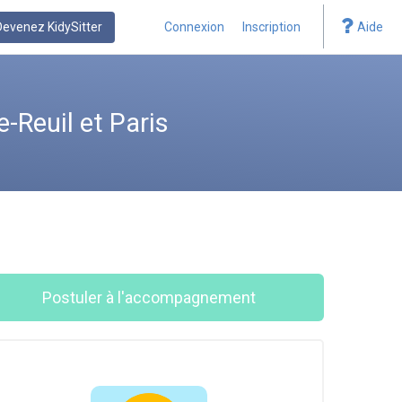
Devenez KidySitter
Connexion
Inscription
Aide
-Reuil et Paris
Postuler à l'accompagnement