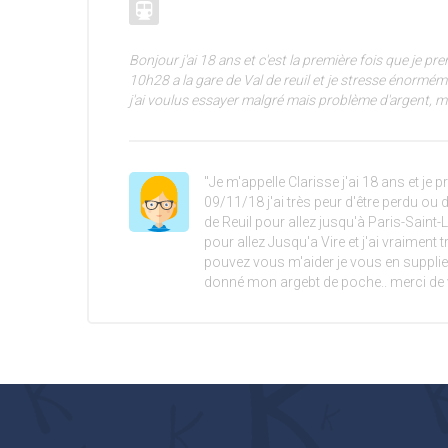
Bonjour j'ai 18 ans et c'est la première fois que je pre
10h28 a la gare de Val de reuil et je stresse énormémen
j'ai voulus essayer malgré mais problème d'argent, m
"Je m'appelle Clarisse j'ai 18 ans et je p
09/11/18 j'ai très peur d'être perdu ou d
de Reuil pour allez jusqu'à Paris-Saint-
pour allez Jusqu'a Vire et j'ai vraiment 
pouvez vous m'aider je vous en suppli
donné mon argebt de poche.. merci de 