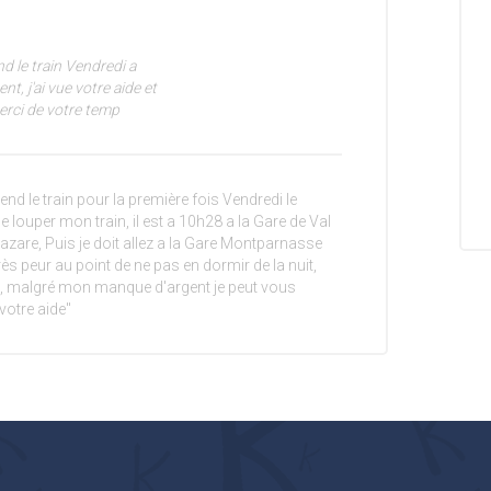
nd le train Vendredi a
t, j'ai vue votre aide et
erci de votre temp
rend le train pour la première fois Vendredi le
e louper mon train, il est a 10h28 a la Gare de Val
Lazare, Puis je doit allez a la Gare Montparnasse
très peur au point de ne pas en dormir de la nuit,
e, malgré mon manque d'argent je peut vous
votre aide"