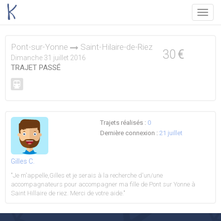
Menu
Pont-sur-Yonne
Saint-Hilaire-de-Riez
30
€
Dimanche 31 juillet 2016
TRAJET PASSÉ
Trajets réalisés :
0
Dernière connexion :
21 juillet
Gilles C.
"Je m'appelle,Gilles et je serais à la recherche d'un/une
accompagnateurs pour accompagner ma fille de Pont sur Yonne à
Saint Hillaire de riez. Merci de votre aide."