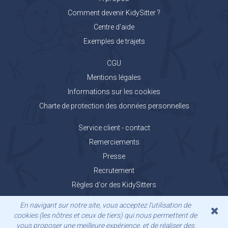
Comment devenir KidySitter ?
Centre d'aide
Exemples de trajets
CGU
Mentions légales
Informations sur les cookies
Charte de protection des données personnelles
Service client - contact
Remerciements
Presse
Recrutement
Règles d'or des KidySitters
Carnet de voyage KidyGo
En navigant sur notre site, vous acceptez l'utilisation de
cookies (les nôtres et ceux de tiers) qui nous permettent de
vous proposer une meilleure expérience, et de réaliser des