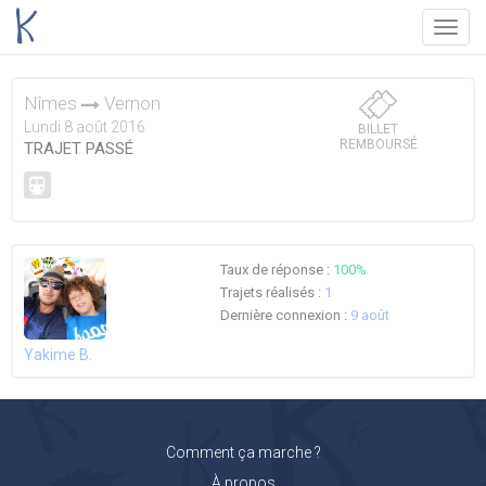
Menu
Nîmes
Vernon
Lundi 8 août 2016
BILLET
REMBOURSÉ
TRAJET PASSÉ
Taux de réponse :
100%
Trajets réalisés :
1
Dernière connexion :
9 août
Yakime B.
Comment ça marche ?
À propos