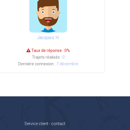
Jacques H.
Taux de réponse :
0%
Trajets réalisés :
0
Dernière connexion :
7 décembre
Service client - contact