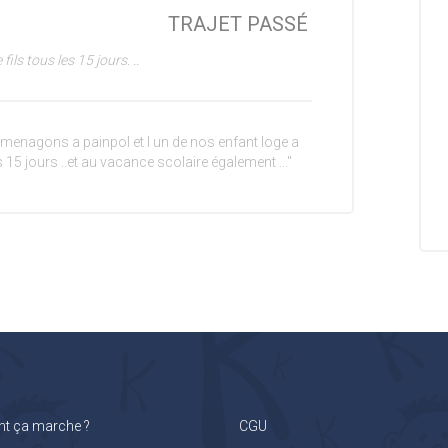
TRAJET PASSÉ
ls tous les 15 jours. ..
menagons a painpol et l un de nos enfant loge a
les 15 jours ..et au vacance scolaire également ..."
 ça marche ?
CGU