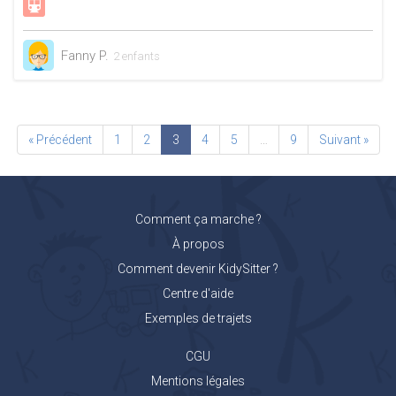
Fanny P.
2 enfants
« Précédent
1
2
3
4
5
…
9
Suivant »
Comment ça marche ?
À propos
Comment devenir KidySitter ?
Centre d'aide
Exemples de trajets
CGU
Mentions légales