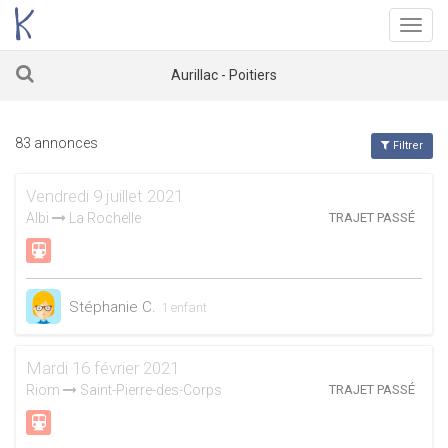
Menu
Aurillac - Poitiers
83 annonces
Filtrer
Vendredi 9 juillet 2021
Albi
La Rochelle
TRAJET PASSÉ
Stéphanie C.
1 enfant
Mardi 16 février 2021
Riom
Saint-Pierre-des-Corps
TRAJET PASSÉ