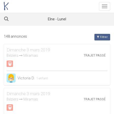
Menu
Elne - Lunel
148 annonces
Filtrer
Dimanche 3 mars 2019
Béziers
Miramas
TRAJET PASSÉ
Victoria D.
1 enfant
Dimanche 3 mars 2019
Béziers
Miramas
TRAJET PASSÉ