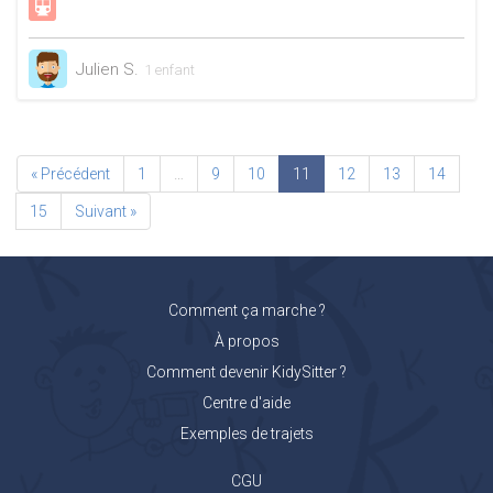
Julien S.
1 enfant
« Précédent
1
…
9
10
11
12
13
14
15
Suivant »
Comment ça marche ?
À propos
Comment devenir KidySitter ?
Centre d'aide
Exemples de trajets
CGU