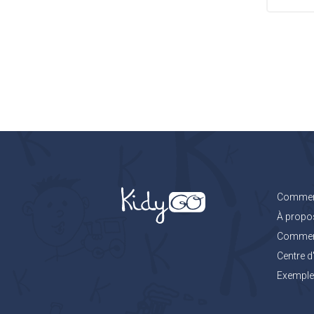
Comment
À propo
Comment 
Centre d
Exemples