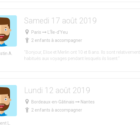
Samedi 17 août 2019
Paris
L'Île-d'Yeu
2 enfants à accompagner
"Bonjour, Elise et Merlin ont 10 et 8 ans. Ils sont relativemen
stin A.
habitués aux voyages pendant lesquels ils lisent."
Lundi 12 août 2019
Bordeaux-en-Gâtinais
Nantes
2 enfants à accompagner
ent L.