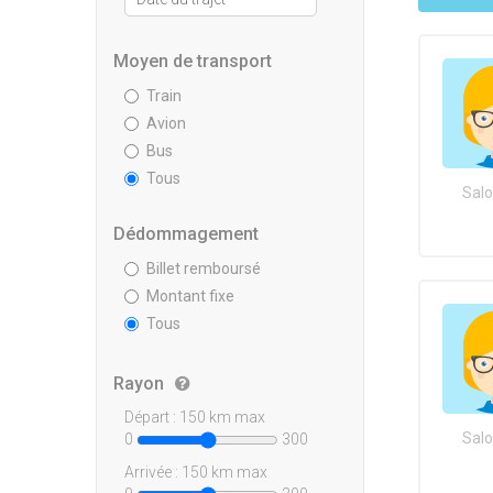
Moyen de transport
Train
Avion
Bus
Tous
Salo
Dédommagement
Billet remboursé
Montant fixe
Tous
Rayon
Départ :
150
km max
Salo
0
300
Arrivée :
150
km max