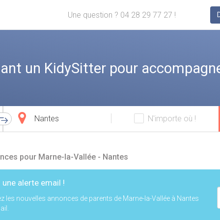
Une question ? 04 28 29 77 27 !
ant un KidySitter pour accompagne
Ville
N'importe où !
d'arrivée
nces pour Marne-la-Vallée - Nantes
 une alerte email !
z les nouvelles annonces de parents de Marne-la-Vallée à Nantes
il.