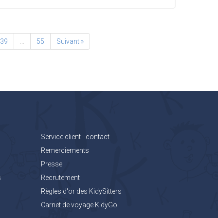
39
…
55
Suivant »
Service client - contact
Remerciements
Presse
s
Recrutement
Règles d'or des KidySitters
Carnet de voyage KidyGo