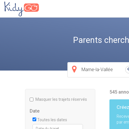
Parents cherch
Ville
de
départ
545 anno
Masquer les trajets réservés
Créez
Date
Receve
Toutes les dates
par ema