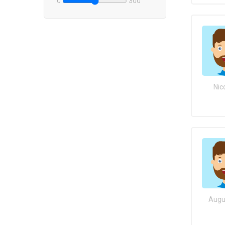
0
300
Nic
Augu