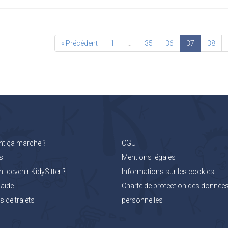
« Précédent
1
…
35
36
37
38
 ça marche ?
CGU
s
Mentions légales
devenir KidySitter ?
Informations sur les cookies
'aide
Charte de protection des donnée
 de trajets
personnelles