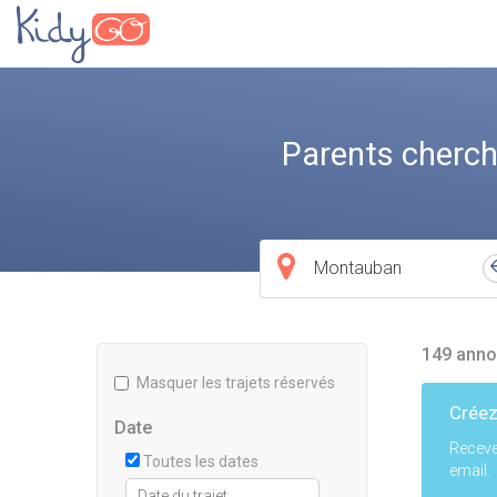
Parents cherch
Ville
de
départ
149 anno
Masquer les trajets réservés
Créez
Date
Receve
Toutes les dates
email.