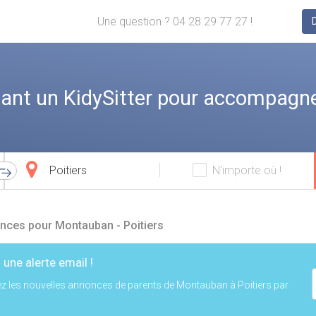
Une question ? 04 28 29 77 27 !
ant un KidySitter pour accompagne
Ville
N'importe où !
d'arrivée
nces pour Montauban - Poitiers
 une alerte email !
z les nouvelles annonces de parents de Montauban à Poitiers par