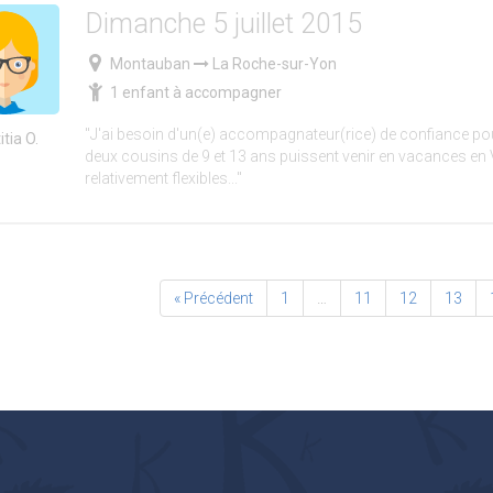
Dimanche 5 juillet 2015
Montauban
La Roche-sur-Yon
1 enfant à accompagner
"J'ai besoin d'un(e) accompagnateur(rice) de confiance p
itia O.
deux cousins de 9 et 13 ans puissent venir en vacances en 
relativement flexibles..."
« Précédent
1
…
11
12
13