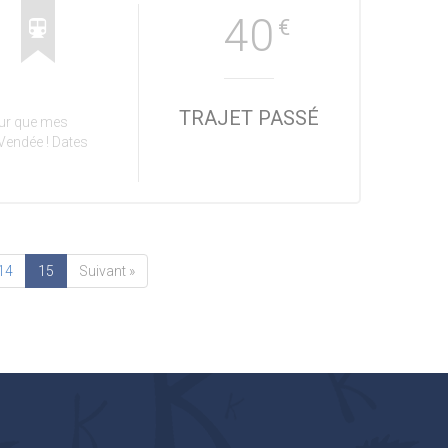
40
€
TRAJET PASSÉ
our que mes
Vendée ! Dates
14
15
Suivant »