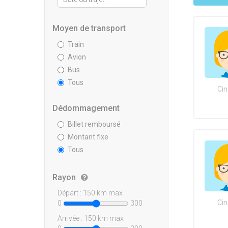
Moyen de transport
Train
Avion
Bus
Tous
Cin
Dédommagement
Billet remboursé
Montant fixe
Tous
Rayon
Départ :
150
km max
Cin
0
300
Arrivée :
150
km max