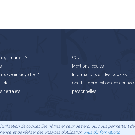
 ça marche ?
CGU
s
Mentions légales
devenir KidySitter ?
Informations sur les cookies
'aide
Charte de protection des donnée
 de trajets
personnelles
l'utilisation de cookies (les nôtres et ceux de tiers) qui nous permettent 
ience, et de réaliser des analyses d'utilisation.
Plus d'informations