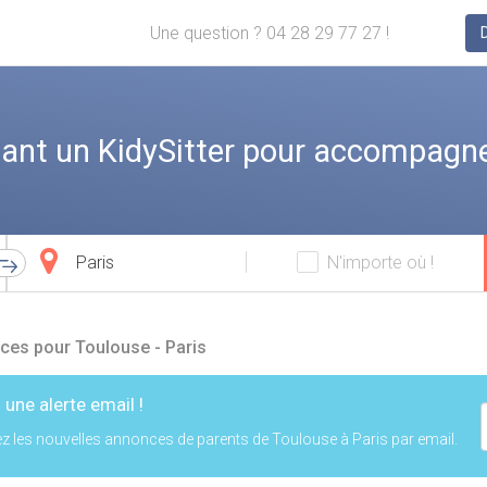
Une question ? 04 28 29 77 27 !
ant un KidySitter pour accompagne
Ville
N'importe où !
d'arrivée
ces pour Toulouse - Paris
 une alerte email !
z les nouvelles annonces de parents de Toulouse à Paris par email.