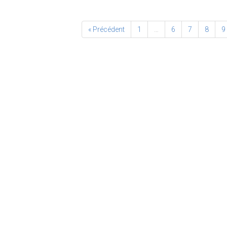
« Précédent
1
…
6
7
8
9