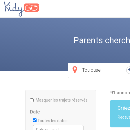
Parents cherch
Ville
de
départ
91 annon
Masquer les trajets réservés
Créez
Date
Receve
Toutes les dates