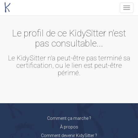
Menu
Le profil de ce KidySitter n'est
pas consultable...
Le KidySitter n'a peut-être pas terminé sa
certification, ou le lien est peut-être
périmé.
Comment ça marche ?
À propos
Comment devenir KidySitter ?