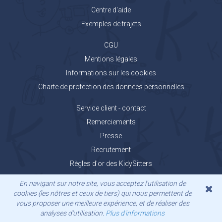
Centre d'aide
Exemples de trajets
CGU
Mentions légales
Informations sur les cookies
Charte de protection des données personnelles
Service client - contact
Remerciements
Presse
Recrutement
Règles d'or des KidySitters
Carnet de voyage KidyGo
En navigant sur notre site, vous acceptez l'utilisation de
cookies (les nôtres et ceux de tiers) qui nous permettent de
vous proposer une meilleure expérience, et de réaliser des
analyses d'utilisation.
Plus d'informations