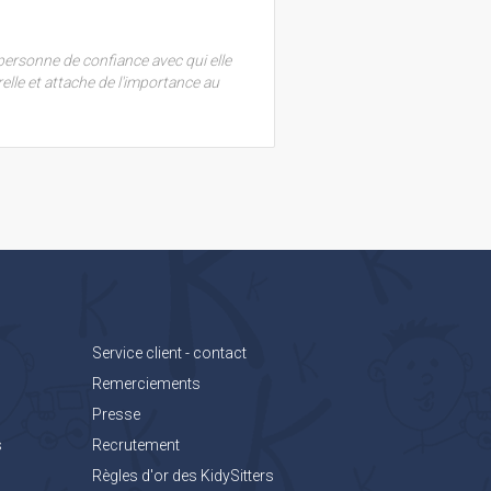
personne de confiance avec qui elle
urelle et attache de l'importance au
Service client - contact
Remerciements
Presse
s
Recrutement
Règles d'or des KidySitters