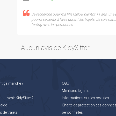
Je recherche pour ma fille Méloë, bientôt 11 ans, une 
pourra se sentir à l'aise durant les trajets. Je suis nat
feeling avec les personnes
Aucun avis de KidySitter
 ça marche ?
CGU
s
Mentions légales
devenir KidySitter ?
Informations sur les cookies
'aide
Charte de protection des donnée
 de trajets
personnelles