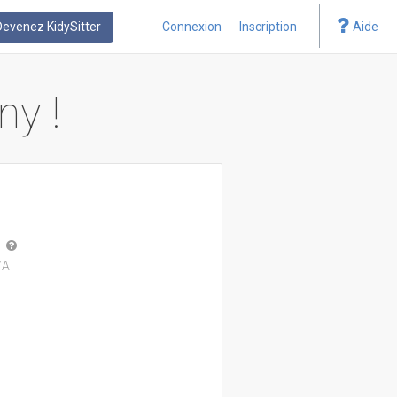
Devenez KidySitter
Connexion
Inscription
Aide
ny !
/A