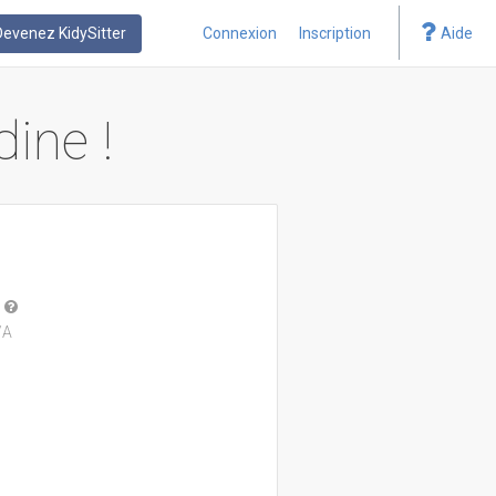
Devenez KidySitter
Connexion
Inscription
Aide
dine !
/A