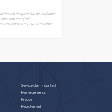
urait besoin de quelqu'un de confiance
 chez son père ( soit
ances scolaires et peut-être même
Service client - contact
Remerciements
Presse
s
Recrutement