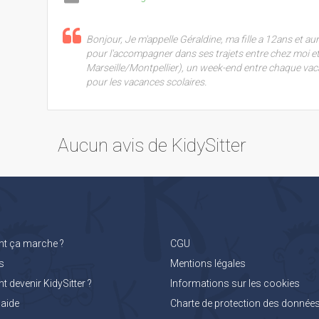
Bonjour, Je m'appelle Géraldine, ma fille a 12ans et a
pour l'accompagner dans ses trajets entre chez moi et
Marseille/Montpellier), un week-end entre chaque vac
pour les vacances scolaires.
Aucun avis de KidySitter
 ça marche ?
CGU
s
Mentions légales
devenir KidySitter ?
Informations sur les cookies
'aide
Charte de protection des donnée