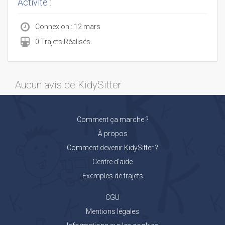
Activité :
Connexion : 12 mars
0 Trajets Réalisés
Aucun avis de KidySitter
Comment ça marche ?
À propos
Comment devenir KidySitter ?
Centre d'aide
Exemples de trajets
CGU
Mentions légales