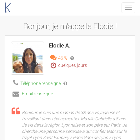
Menu
Bonjour, je m'appelle Elodie !
Elodie A.
46 %
quelques jours
Téléphone renseigné
Email renseigné
Bonjour, je suis une maman de 38 ans voyageuse et
travaillant dans l'événementiel. Ma fille Gabrielle a 8 ans.
Je vis dans la région Lyonnaise et son père sur Paris. Je
cherche une personne sérieuse à qui confier Gabi sur le
trajet Lyon Saint Exupery / Paris Gare de Lyon / Lyon