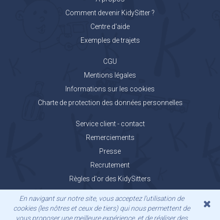
Comment devenir KidySitter ?
Centre d'aide
Exemples de trajets
CGU
Mentions légales
Informations sur les cookies
Charte de protection des données personnelles
Service client - contact
Remerciements
Presse
Recrutement
Règles d'or des KidySitters
Carnet de voyage KidyGo
En navigant sur notre site, vous acceptez l'utilisation de
cookies (les nôtres et ceux de tiers) qui nous permettent de
vous proposer une meilleure expérience, et de réaliser des