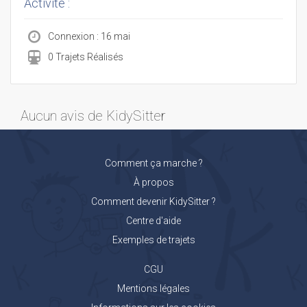
Activité :
Connexion : 16 mai
0 Trajets Réalisés
Aucun avis de KidySitter
Comment ça marche ?
À propos
Comment devenir KidySitter ?
Centre d'aide
Exemples de trajets
CGU
Mentions légales