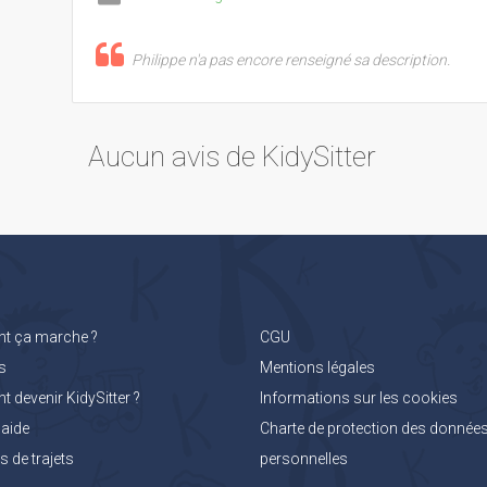
Philippe n'a pas encore renseigné sa description.
Aucun avis de KidySitter
 ça marche ?
CGU
s
Mentions légales
devenir KidySitter ?
Informations sur les cookies
'aide
Charte de protection des donnée
 de trajets
personnelles