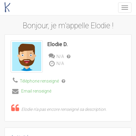
Menu
Bonjour, je m'appelle Elodie !
Elodie D.
N/A
N/A
Téléphone renseigné
Email renseigné
Elodie n'a pas encore renseigné sa description.