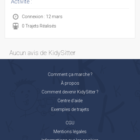
Activité :
Connexion : 12 mars
0 Trajets Réalisés
Aucun avis de KidySitter
Comment ça marche ?
À propos
Comment devenir KidySitter ?
Centre d'aide
Exemples de trajets
CGU
Mentions légales