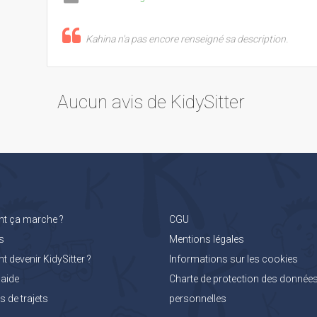
Kahina n'a pas encore renseigné sa description.
Aucun avis de KidySitter
 ça marche ?
CGU
s
Mentions légales
devenir KidySitter ?
Informations sur les cookies
'aide
Charte de protection des donnée
 de trajets
personnelles