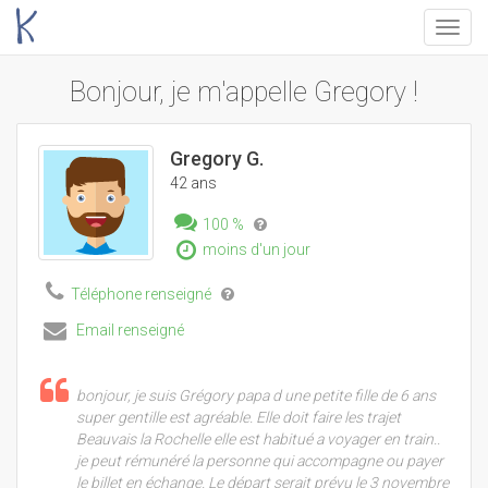
Menu
Bonjour, je m'appelle Gregory !
Gregory G.
42 ans
100 %
moins d'un jour
Téléphone renseigné
Email renseigné
bonjour, je suis Grégory papa d une petite fille de 6 ans
super gentille est agréable. Elle doit faire les trajet
Beauvais la Rochelle elle est habitué a voyager en train..
je peut rémunéré la personne qui accompagne ou payer
le billet en échange. Le départ serait prévu le 3 novembre