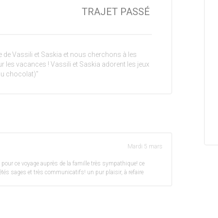
TRAJET PASSÉ
e de Vassili et Saskia et nous cherchons à les
r les vacances ! Vassili et Saskia adorent les jeux
au chocolat)"
Mardi 5 mars
pour ce voyage auprès de la famille très sympathique! ce
étés sages et très communicatifs! un pur plaisir, à refaire