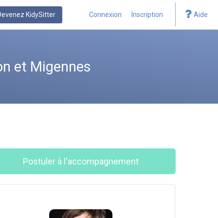
Devenez KidySitter
Connexion
Inscription
Aide
on et Migennes
Postuler à l'accompagnement