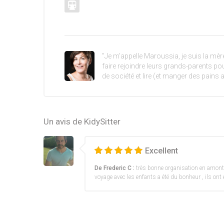
"Je m'appelle Maroussia, je suis la mèr
faire rejoindre leurs grands-parents pou
de société et lire (et manger des pains 
Un avis de KidySitter
Excellent
De Frederic C :
très bonne organisation en amont 
voyage avec les enfants a été du bonheur , ils ont 