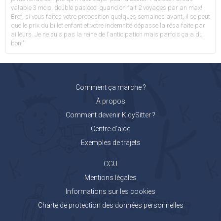
valable 3 mois, double pas cool quand on fait 2 voyages par an max!
Bref, si vous faites votre proposition quelques semaines avant, il se peut
que le prix du billet enfant et votre indemnité dépasse la résa faite par
ailleurs. Je ne suis pas la reine de l'anticipation mais parfois ça a du
bon!"
Comment ça marche ?
À propos
Comment devenir KidySitter ?
Centre d'aide
Exemples de trajets
CGU
Mentions légales
Informations sur les cookies
Charte de protection des données personnelles