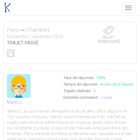
Menu
Paris
Chambéry
Dimanche 1 septembre 2024
BILLET
REMBOURSÉ
TRAJET PASSÉ
Taux de réponse :
100%
Temps de réponse :
moins de 5 heures
Trajets réalisés :
0
Dernière connexion :
5 août
Matéo L.
"Bonjour, Je suis maman de Agathe, 6 ans et demi. Elle a déjà pris le
TVG via junior company. Elle est assez habituée au train. Elle fait les
trajets sans écran et adore faire un pic nique ou gouter dans le train
sur la tablette! Curieuse, un peu timide mais elle aime jouer et lire des
histoires. Elle a une boite à histoire qu'elle aime bien. Nouvelle sur le site,
je me rends compte qu'il faut payer pour discuter. Pas cool. Crédit