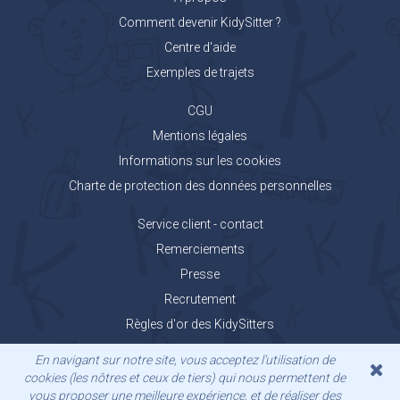
Comment devenir KidySitter ?
Centre d'aide
Exemples de trajets
CGU
Mentions légales
Informations sur les cookies
Charte de protection des données personnelles
Service client - contact
Remerciements
Presse
Recrutement
Règles d'or des KidySitters
Carnet de voyage KidyGo
En navigant sur notre site, vous acceptez l'utilisation de
cookies (les nôtres et ceux de tiers) qui nous permettent de
vous proposer une meilleure expérience, et de réaliser des