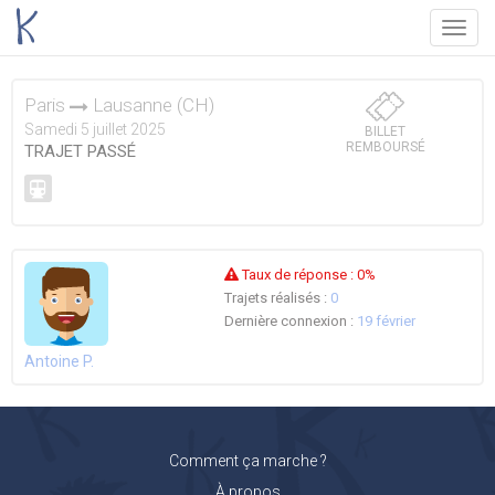
Menu
Paris
Lausanne (CH)
Samedi 5 juillet 2025
BILLET
REMBOURSÉ
TRAJET PASSÉ
Taux de réponse :
0%
Trajets réalisés :
0
Dernière connexion :
19 février
Antoine P.
Comment ça marche ?
À propos