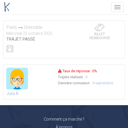
Menu
Paris
Grenoble
Mercredi 22 octobre 2025
BILLET
REMBOURSÉ
TRAJET PASSÉ
Taux de réponse :
0%
Trajets réalisés :
0
Dernière connexion :
9 septembre
Julia A.
Comment ça marche ?
À propos