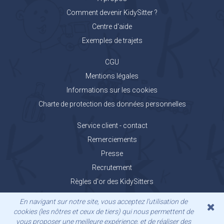
Comment devenir KidySitter ?
Centre d'aide
Exemples de trajets
CGU
Mentions légales
Informations sur les cookies
Charte de protection des données personnelles
Service client - contact
Remerciements
Presse
Recrutement
Règles d'or des KidySitters
Carnet de voyage KidyGo
En navigant sur notre site, vous acceptez l'utilisation de
cookies (les nôtres et ceux de tiers) qui nous permettent de
vous proposer une meilleure expérience, et de réaliser des